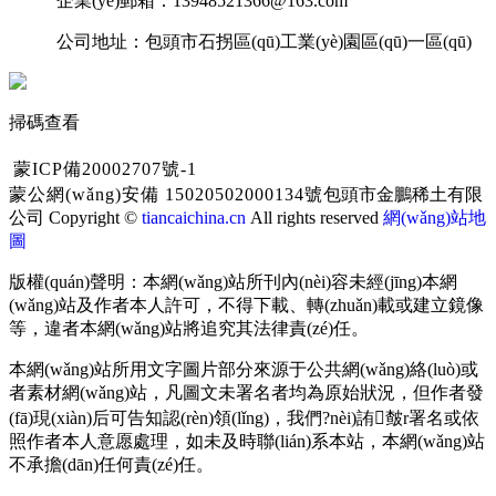
企業(yè)郵箱：13948521366@163.com
公司地址：包頭市石拐區(qū)工業(yè)園區(qū)一區(qū)
掃碼查看
蒙ICP備20002707號-1
蒙公網(wǎng)安備 15020502000134號
包頭市金鵬稀土有限
公司 Copyright ©
tiancaichina.cn
All rights reserved
網(wǎng)站地
圖
版權(quán)聲明：本網(wǎng)站所刊內(nèi)容未經(jīng)本網
(wǎng)站及作者本人許可，不得下載、轉(zhuǎn)載或建立鏡像
等，違者本網(wǎng)站將追究其法律責(zé)任。
本網(wǎng)站所用文字圖片部分來源于公共網(wǎng)絡(luò)或
者素材網(wǎng)站，凡圖文未署名者均為原始狀況，但作者發
(fā)現(xiàn)后可告知認(rèn)領(lǐng)，我們?nèi)詴皶r署名或依
照作者本人意愿處理，如未及時聯(lián)系本站，本網(wǎng)站
不承擔(dān)任何責(zé)任。