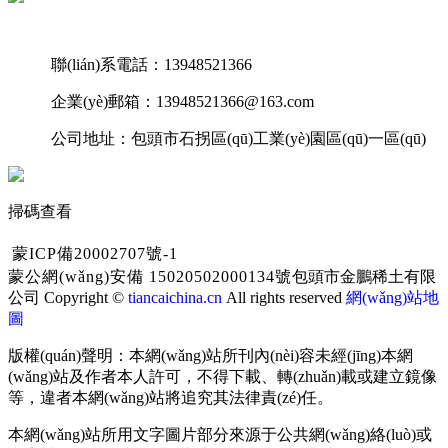
聯(lián)系電話：13948521366
企業(yè)郵箱：13948521366@163.com
公司地址：包頭市石拐區(qū)工業(yè)園區(qū)一區(qū)
掃碼查看
蒙ICP備20002707號-1
蒙公網(wǎng)安備 15020502000134號
包頭市金鵬稀土有限
公司 Copyright ©
tiancaichina.cn
All rights reserved
網(wǎng)站地
圖
版權(quán)聲明：本網(wǎng)站所刊內(nèi)容未經(jīng)本網
(wǎng)站及作者本人許可，不得下載、轉(zhuǎn)載或建立鏡像
等，違者本網(wǎng)站將追究其法律責(zé)任。
本網(wǎng)站所用文字圖片部分來源于公共網(wǎng)絡(luò)或