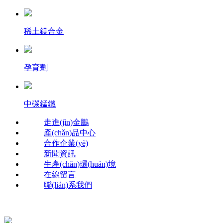
稀土鎂合金
孕育劑
中碳錳鐵
走進(jìn)金鵬
產(chǎn)品中心
合作企業(yè)
新聞資訊
生產(chǎn)環(huán)境
在線留言
聯(lián)系我們