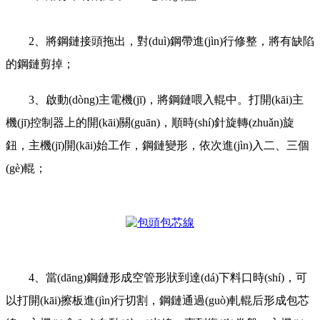
2、將鋼鏈接頭拖出，對(duì)鋼帶進(jìn)行修整，將有缺陷
的鋼鏈剪掉；
3、啟動(dòng)主電機(jī)，將鋼鏈喂入輥中。打開(kāi)主
機(jī)控制器上的開(kāi)關(guān)，順時(shí)針旋轉(zhuǎn)旋
鈕，主機(jī)開(kāi)始工作，鋼鏈變形，依次進(jìn)入二、三個
(gè)輥；
4、當(dāng)鋼鏈形成空管形狀到達(dá)下料口時(shí)，可
以打開(kāi)擦板進(jìn)行切割，鋼鏈通過(guò)軋輥后形成包芯