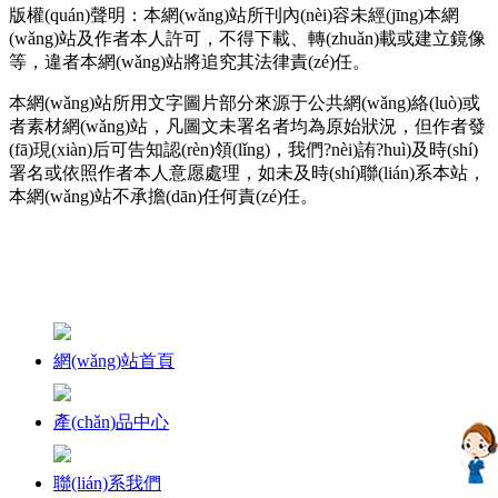
版權(quán)聲明：本網(wǎng)站所刊內(nèi)容未經(jīng)本網
(wǎng)站及作者本人許可，不得下載、轉(zhuǎn)載或建立鏡像
等，違者本網(wǎng)站將追究其法律責(zé)任。
本網(wǎng)站所用文字圖片部分來源于公共網(wǎng)絡(luò)或
者素材網(wǎng)站，凡圖文未署名者均為原始狀況，但作者發
(fā)現(xiàn)后可告知認(rèn)領(lǐng)，我們?nèi)詴?huì)及時(shí)
署名或依照作者本人意愿處理，如未及時(shí)聯(lián)系本站，
本網(wǎng)站不承擔(dān)任何責(zé)任。
網(wǎng)站首頁
產(chǎn)品中心
聯(lián)系我們