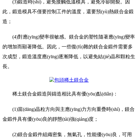
(3)鍛造時(shí)，避免接觸低溫模具，避免冷卻開裂。因
此，鍛造模具不僅要控制工件的溫度，還要預(yù)熱鎂合金鍛
造；
(4)
對應(yīng)變率很敏感。鎂合金的塑性隨著應(yīng)變率
的增加而顯著降低。因此，一些復(fù)雜的鎂合金鍛件需要多
次成型，鍛造溫度應(yīng)逐漸降低，以避免結(jié)晶和顆粒生
長。
稀土鎂合金鍛造與鑄造相比具有優(yōu)點(diǎn)：
(1)當(dāng)晶粒方向與主應(yīng)力方向重疊時(shí)，鎂合
金鍛件具有優(yōu)良的靜態(tài)強(qiáng)度；
(2)鎂合金鍛件組織密集，無氣孔，性能優(yōu)良，可用