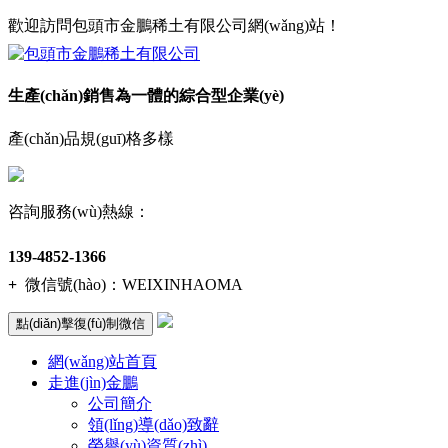
歡迎訪問包頭市金鵬稀土有限公司網(wǎng)站！
生產(chǎn)銷售為一體的綜合型企業(yè)
產(chǎn)品規(guī)格多樣
咨詢服務(wù)熱線：
139-4852-1366
+
微信號(hào)：
WEIXINHAOMA
點(diǎn)擊復(fù)制微信
網(wǎng)站首頁
走進(jìn)金鵬
公司簡介
領(lǐng)導(dǎo)致辭
榮譽(yù)資質(zhì)